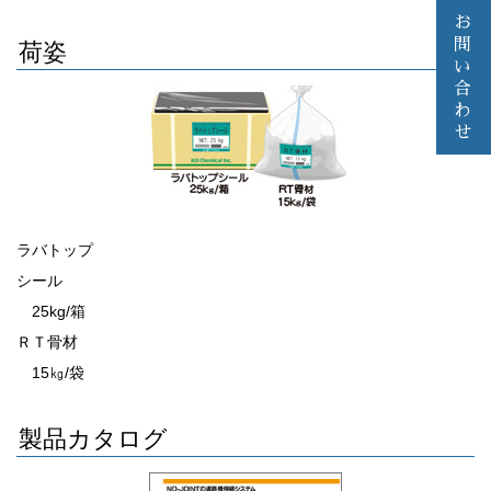
お
問
荷姿
い
合
わ
せ
ラバトップ
シール
25kg/箱
ＲＴ骨材
15㎏/袋
製品カタログ