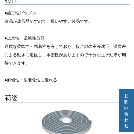
●施工性バツグン
製品が成形品ですので、扱いやすい製品です。
●止水性・柔軟性良好
適度な柔軟性・粘着性を有しており、接合部の不等沈下、温度差
による動きに追従し、水密性がありますので十分な止水効果が期
待できます。
●耐候性・耐老化性に優れる
お
荷姿
問
い
合
わ
せ