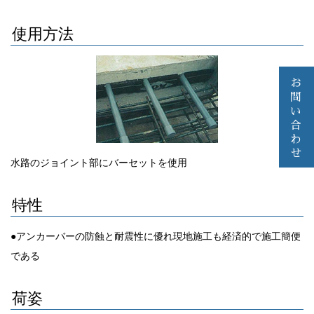
使用方法
お
問
い
合
わ
せ
水路のジョイント部にバーセットを使用
特性
●アンカーバーの防蝕と耐震性に優れ現地施工も経済的で施工簡便
である
荷姿