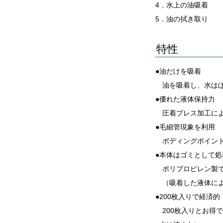
4．水上の油吸着
5．油の拭き取り
特性
●油だけを吸着
油を吸着し、水はほ
●優れた液体保持力
圧着プレス加工によ
●毛細管現象を利用
ボディングポイント
●本体はゴミとして処
ポリプロピレン製で
（吸着した液体によ
●200枚入りで経済的
200枚入りとお得