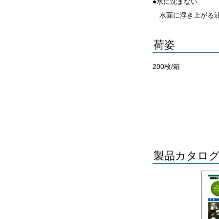
●水に沈まない
水面に浮き上がる油
荷姿
200枚/箱
製品カタロ