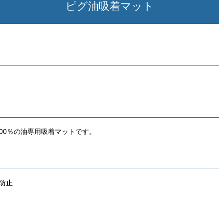
ピグ油吸着マット
00％の油専用吸着マットです。
防止